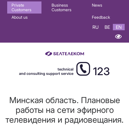
Основная
Private
Business
News
Customers
Customers
навигация
About us
Feedback
EN
RU
BE
EN
123
technical
and consulting support service
Минская область. Плановые
работы на сети эфирного
телевидения и радиовещания.