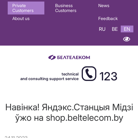
Основная
Private
Business
News
Customers
Customers
навигация
About us
Feedback
EN
RU
BE
EN
123
technical
and consulting support service
Навінка! Яндэкс.Станцыя Мідзі
ўжо на shop.beltelecom.by