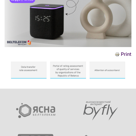
Print