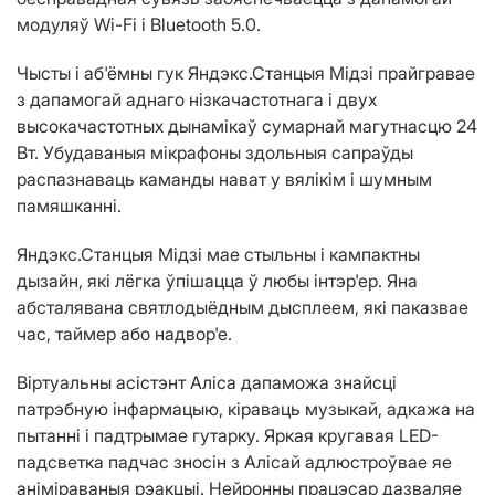
модуляў Wi-Fi і Bluetooth 5.0.
Чысты і аб'ёмны гук Яндэкс.Станцыя Мідзі прайгравае
з дапамогай аднаго нізкачастотнага і двух
высокачастотных дынамікаў сумарнай магутнасцю 24
Вт. Убудаваныя мікрафоны здольныя сапраўды
распазнаваць каманды нават у вялікім і шумным
памяшканні.
Яндэкс.Станцыя Мідзі мае стыльны і кампактны
дызайн, які лёгка ўпішацца ў любы інтэр'ер. Яна
абсталявана святлодыёдным дысплеем, які паказвае
час, таймер або надвор'е.
Віртуальны асістэнт Аліса дапаможа знайсці
патрэбную інфармацыю, кіраваць музыкай, адкажа на
пытанні і падтрымае гутарку. Яркая кругавая LED-
падсветка падчас зносін з Алісай адлюстроўвае яе
аніміраваныя рэакцыі. Нейронны працэсар дазваляе