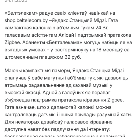
24.11.2023
«Белтэлекам» радуе сваіх кліентаў навінкай на
shop.beltelecom.by –Яндэкс.Станцыяй Мідзі. Гэта
кампактная калонка з аб'ёмным гукам 24 Вт,
галасавым асістэнтам Алісай і падтрымкай пратакола
Zigbee. Абаненты «Белтэлекама» могуць набыць яе на
выгадных умовах – у растэрміноўку на 18 месяцаў са
штомесячным плацяжом 32 руб.
Маючы кампактныя памеры, Яндэкс.Станцыя Мідзі
спалучае ў сабе магутны і аб'ёмны гук, які дазволіць
атрымаць задавальненне ад каханай музыкі у
высокай якасці. Адной з галоўных яе пераваг
з'яўляецца падтрымка пратакола кіравання Zigbee.
Гэта азначае, што з дапамогай калонкі можна
кантраляваць датчыкі і іншыя прылады разумнай хаты.
Для некаторых дэвайсаў галасавое кіраванне
даступна нават без падлучэння да інтэрнэту:
бесправадная сувязь забяспечваецца з дапамогай