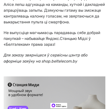
Алісе лепш адгукацца на каманды, хутчэй і дакладней
апрацоўваць запыты. Дзякуючы гэтаму вы зможаце
кантраляваць калонку голасам, не звяртаючыся да
выкарыстання пульта ці смартфона.
Не выпусціце магчымасць парадаваць сябе добрай
пакупкай – набывайце Яндэкс.Станцыю Мідзі ў
«Белтэлекам» прама зараз!
Для заказу звярніцеся ў сервісны цэнтр або
аформіце заяўку на shop.beltelecom.by