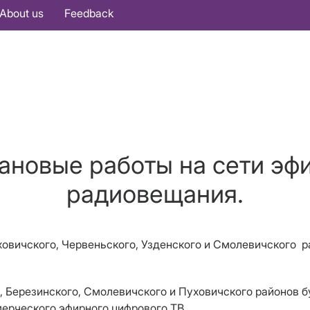
About us
Feedback
ановые работы на сети эф
радиовещания.
ховичского, Червеньского, Узденского и Смолевичского 
, Березинского, Смолевичского и Пуховичского районов б
ерческого эфирного цифрового ТВ.