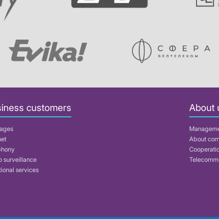
iness customers
About 
ages
Managem
net
About co
phony
Cooperati
 surveillance
Telecommu
ional services