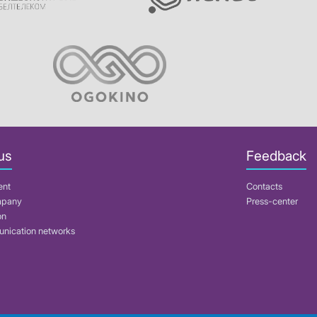
us
Feedback
ent
Contacts
mpany
Press-center
on
nication networks