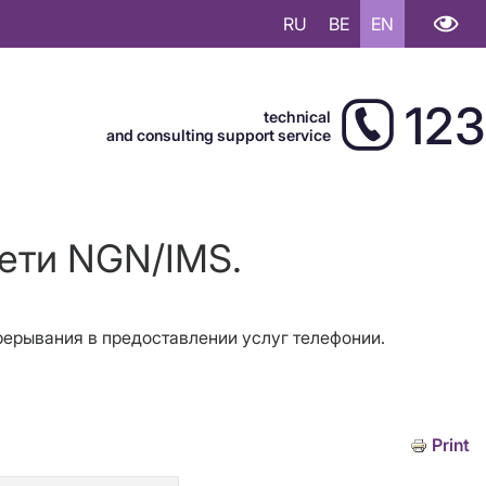
RU
BE
EN
123
technical
and consulting support service
сети NGN/IMS.
прерывания в предоставлении услуг телефонии.
Print