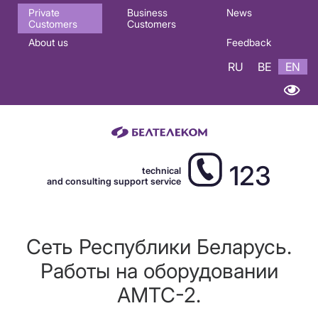
Основная
Private
Business
News
Customers
Customers
навигация
About us
Feedback
EN
RU
BE
EN
123
technical
and consulting support service
Сеть Республики Беларусь.
Работы на оборудовании
АМТС-2.