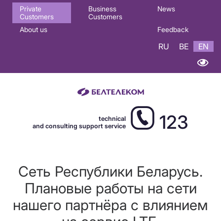
Основная
Private
Business
News
Customers
Customers
навигация
About us
Feedback
EN
RU
BE
EN
123
technical
and consulting support service
Сеть Республики Беларусь.
Плановые работы на сети
нашего партнёра с влиянием