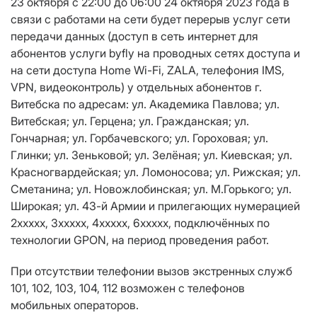
23 октября c 22:00 до 06:00 24 октября 2023 года в
связи с работами на сети будет перерыв услуг сети
передачи данных (доступ в сеть интернет для
абонентов услуги byfly на проводных сетях доступа и
на сети доступа Home Wi-Fi, ZALA, телефония IMS,
VPN, видеоконтроль) у отдельных абонентов г.
Витебска по адресам: ул. Академика Павлова; ул.
Витебская; ул. Герцена; ул. Гражданская; ул.
Гончарная; ул. Горбачевского; ул. Гороховая; ул.
Глинки; ул. Зеньковой; ул. Зелёная; ул. Киевская; ул.
Красногвардейская; ул. Ломоносова; ул. Рижская; ул.
Сметанина; ул. Новожлобинская; ул. М.Горького; ул.
Широкая; ул. 43-й Армии и прилегающих нумерацией
2ххххх, 3ххххх, 4ххххх, 6ххххх, подключённых по
технологии GPON, на период проведения работ.
При отсутствии телефонии вызов экстренных служб
101, 102, 103, 104, 112 возможен с телефонов
мобильных операторов.