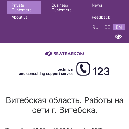
Основная
Private
Business
News
Customers
Customers
навигация
About us
Feedback
EN
RU
BE
EN
123
technical
and consulting support service
Витебская область. Работы на
сети г. Витебска.