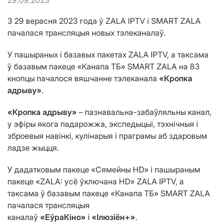
29.09.2023
З 29 верасня 2023 года ў ZALA IPTV і SMART ZALA
пачалася трансляцыя новых тэлеканалаў.
У пашыраных і базавых пакетах ZALA IPTV, а таксама
ў базавым пакеце «Канапа ТБ» SMART ZALA на 83
кнопцы пачалося вяшчанне тэлеканала
«Кропка
адрыву»
.
«Кропка адрыву»
– пазнавальна-забаўляльны канал,
у эфіры якога падарожжа, экспедыцыі, тэхнічныя і
зброевыя навінкі, кулінарыя і праграмы аб здаровым
ладзе жыцця.
У дадатковым пакеце «Сямейны HD» і пашыраным
пакеце «ZALA: усё ўключана HD» ZALA IPTV, а
таксама ў базавым пакеце «Канапа ТБ» SMART ZALA
пачалася трансляцыя
каналаў
«ЕўраКіно»
і
«Ілюзіён+»
.