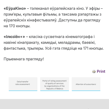
«ЕўраКіно»
– тэлеканал еўрапейскага кіно. У эфіры –
прэм'еры, культавыя фільмы, а таксама рэпартажы з
еўрапейскіх кінафестываляў. Даступны да прагляду
на 170 кнопцы.
«Ілюзіён+»
– класіка сусветнага кінематографа і
навінкі кінапракату, камедыі, меладрамы, баевікі,
фантастыка, трылеры. Усё гэта глядзіце на 171 кнопцы.
Прыемнага прагляду!
Print