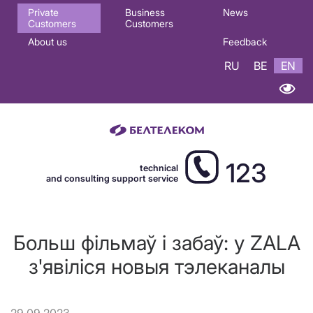
Основная
Private
Business
News
Customers
Customers
навигация
About us
Feedback
EN
RU
BE
EN
123
technical
and consulting support service
Больш фільмаў і забаў: у ZALA
з'явіліся новыя тэлеканалы