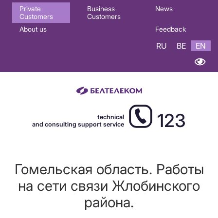
Основная
Private
Business
News
Customers
Customers
навигация
About us
Feedback
EN
RU
BE
EN
123
technical
and consulting support service
Гомельская область. Работы
на сети связи Жлобинского
района.