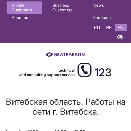
Основная
Private
Business
News
Customers
Customers
навигация
About us
Feedback
EN
RU
BE
EN
123
technical
and consulting support service
Витебская область. Работы на
сети г. Витебска.