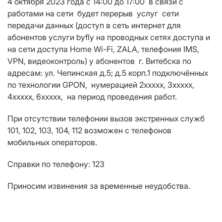
4 октября 2023 года
c 14:00 до 17:00
в связи с
работами на сети будет перерыв услуг сети
передачи данных (доступ в сеть интернет для
абонентов услуги byfly на проводных сетях доступа и
на сети доступа Home Wi-Fi, ZALA, телефония IMS,
VPN
, видеоконтроль) у абонентов г. Витебска по
адресам:
ул.
Чепинская д.5; д.5 корп.1
подключ
ё
нных
по техноло
гии
GPON
,
нумерацией 2ххххх, 3ххххх,
4ххххх, 6ххххх, на период проведения работ.
При отсутствии телефонии вызов экстренных служб
101, 102, 103, 104, 112 возможен с телефонов
мобильных операторов.
Справки по телефону: 123
Приносим извинения за временные неудобства.