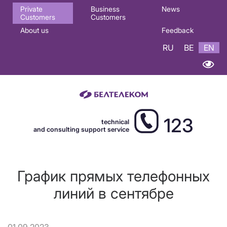
Основная
Private
Business
News
Customers
Customers
навигация
About us
Feedback
EN
RU
BE
EN
123
technical
and consulting support service
График прямых телефонных
линий в сентябре