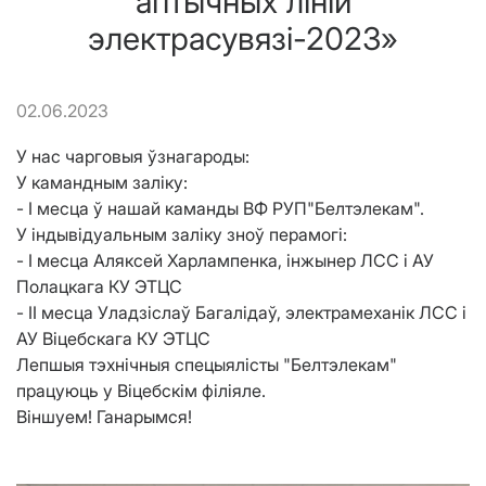
аптычных ліній
электрасувязі-2023»
02.06.2023
У нас чарговыя ўзнагароды:
У камандным заліку:
- I месца ў нашай каманды ВФ РУП"Белтэлекам".
У індывідуальным заліку зноў перамогі:
- I месца Аляксей Харлампенка, інжынер ЛСС і АУ
Полацкага КУ ЭТЦС
- II месца Уладзіслаў Багалідаў, электрамеханік ЛСС і
АУ Віцебскага КУ ЭТЦС
Лепшыя тэхнічныя спецыялісты "Белтэлекам"
працуюць у Віцебскім філіяле.
Віншуем! Ганарымся!