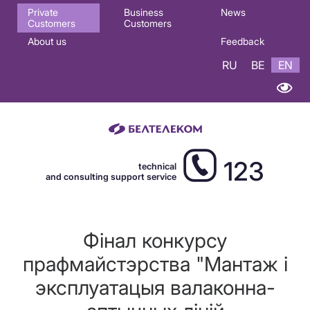
Основная
Private
Business
News
Customers
Customers
навигация
About us
Feedback
EN
RU
BE
EN
123
technical
and consulting support service
Фінал конкурсу
прафмайстэрства "Мантаж і
эксплуатацыя валаконна-