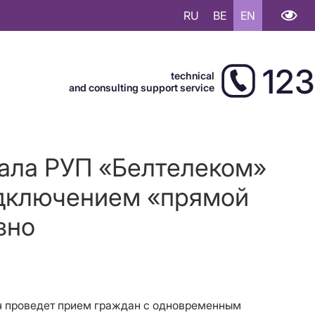
RU
BE
EN
123
technical
and consulting support service
иала РУП «Белтелеком»
одключением «прямой
зно
ич проведет прием граждан с одновременным