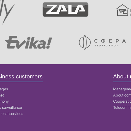
iness customers
About 
ages
Managem
net
About co
phony
Cooperati
 surveillance
Telecommu
ional services