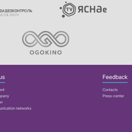
us
Feedback
ent
Contacts
mpany
Press-center
on
nication networks