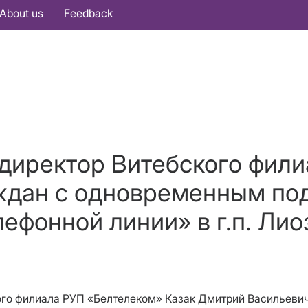
About us
Feedback
 директор Витебского фил
ждан с одновременным п
лефонной линии» в г.п. Лио
бского филиала РУП «Белтелеком» Казак Дмитрий Васильев