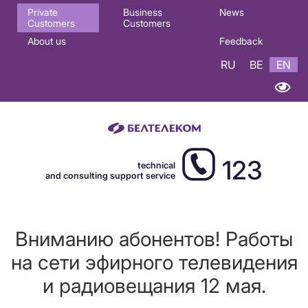
Основная
Private
Business
News
Customers
Customers
навигация
About us
Feedback
EN
RU
BE
EN
123
technical
and consulting support service
Вниманию абонентов! Работы
на сети эфирного телевидения
и радиовещания 12 мая.