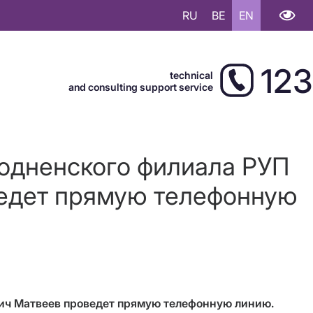
RU
BE
EN
123
technical
and consulting support service
Гродненского филиала РУП
едет прямую телефонную
ович Матвеев проведет прямую телефонную линию.