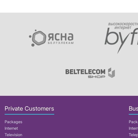
Private Customers
Bus
Packages
Pack
Internet
Inter
Television
Tele