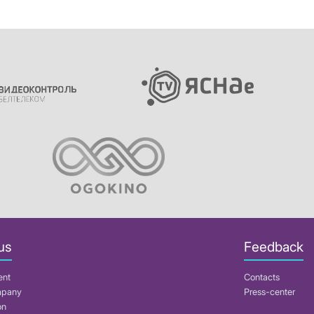
us
Feedback
ent
Contacts
mpany
Press-center
on