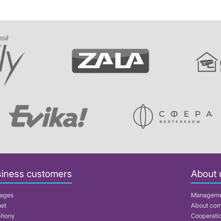
iness customers
About 
ages
Managem
net
About co
phony
Cooperati