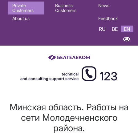
Основная
Private
Business
News
Customers
Customers
навигация
About us
Feedback
EN
RU
BE
EN
123
technical
and consulting support service
Минская область. Работы на
сети Молодечненского
района.