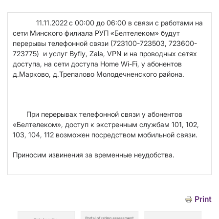
11.11.2022
с 00:00 до 06:00 в связи с работами на
сети Минского филиала РУП «Белтелеком
»
будут
перерывы телефонной связи (7
23100-723503, 723600-
723775
) и услуг
Byfly
,
Z
ala,
V
PN и на проводных сетях
доступа, на сети доступа
Home
Wi
-
Fi
, у абонентов
д.
Марково, д.Трепалово
Молодечненского района.
При перерывах телефонной связи у абонентов
«Белтелеком», доступ к экстренным службам 101, 102,
103, 104, 112 возможен посредством мобильной связи.
Приносим извинения за временные неудобства.
Print