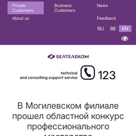
Основная
Private
Business
News
Customers
Customers
навигация
About us
Feedback
EN
RU
BE
EN
123
technical
and consulting support service
В Могилевском филиале
прошел областной конкурс
профессионального