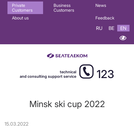
Основная
Private
Business
News
Customers
Customers
навигация
About us
Feedback
EN
RU
BE
EN
123
technical
and consulting support service
Minsk ski cup 2022
15.03.2022