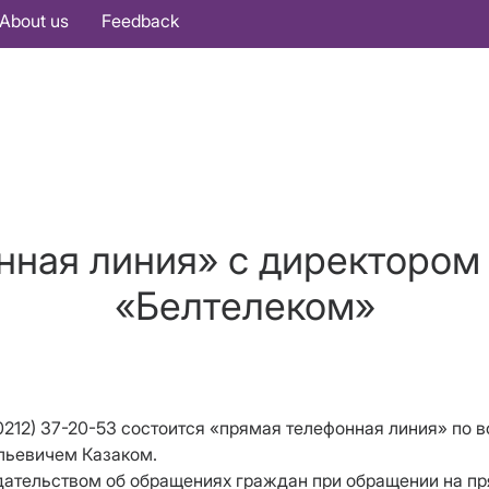
About us
Feedback
нная линия» с директором
«Белтелеком»
8(0212) 37-20-53 состоится «прямая телефонная линия» по
льевичем Казаком.
одательством об обращениях граждан при обращении на п