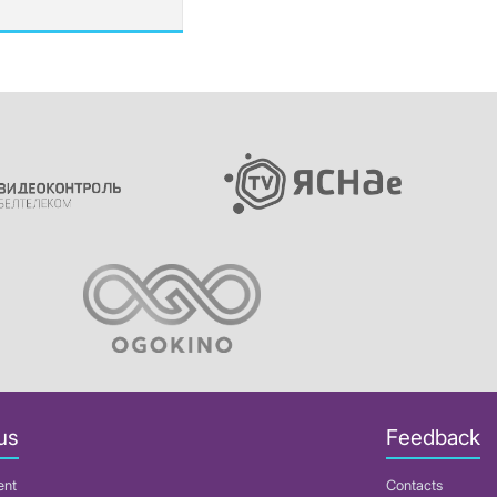
us
Feedback
ent
Contacts