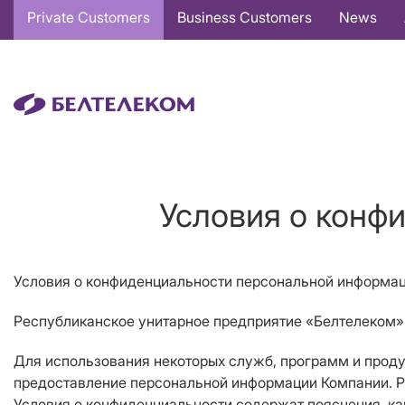
Основная
Private Customers
Business Customers
News
навигация
EN
Условия о конф
Условия о конфиденциальности персональной информа
Республиканское унитарное предприятие «Белтелеком» 
Для использования некоторых служб, программ и прод
предоставление персональной информации Компании. Ре
Условия о конфиденциальности содержат пояснения, ка