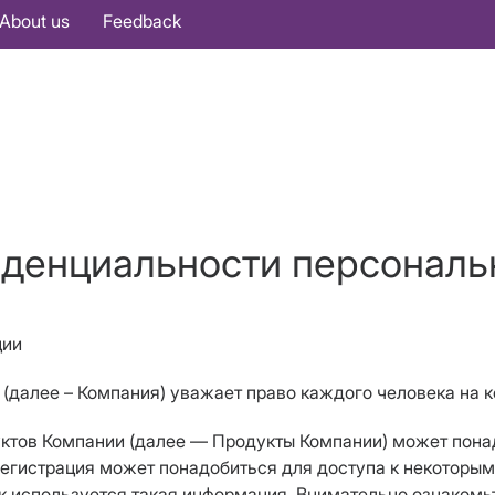
About us
Feedback
иденциальности персонал
ции
(далее – Компания) уважает право каждого человека на 
уктов Компании (далее — Продукты Компании) может пона
гистрация может понадобиться для доступа к некоторым
к используется такая информация. Внимательно ознакомь