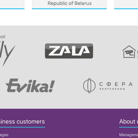
iness customers
About 
ages
Managem