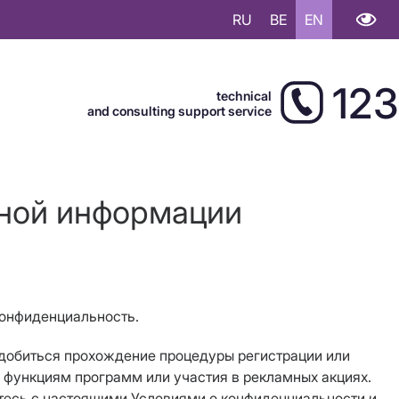
RU
BE
EN
123
technical
and consulting support service
ьной информации
конфиденциальность.
добиться прохождение процедуры регистрации или
 функциям программ или участия в рекламных акциях.
тесь с настоящими Условиями о конфиденциальности и