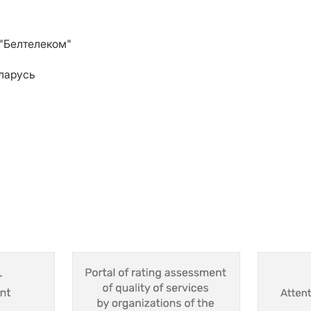
 "Белтелеком"
еларусь