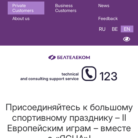
Основная
Private
Business
News
Customers
Customers
навигация
About us
Feedback
EN
RU
BE
EN
123
technical
and consulting support service
Присоединяйтесь к большому
спортивному празднику – II
Европейским играм – вместе