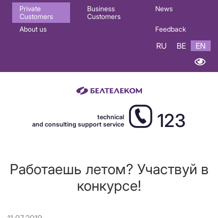
Основная
Private
Business
News
Customers
Customers
навигация
About us
Feedback
EN
RU
BE
EN
123
technical
and consulting support service
Работаешь летом? Участвуй в
конкурсе!