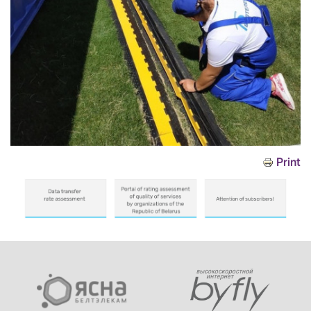
Print