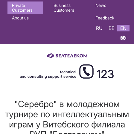
Основная
Private
Business
News
Customers
Customers
навигация
About us
Feedback
EN
RU
BE
EN
123
technical
and consulting support service
"Серебро" в молодежном
турнире по интеллектуальным
играм у Витебского филиала