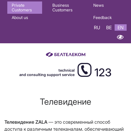
Основная
Private
Business
News
Customers
Customers
навигация
About us
Feedback
EN
RU
BE
EN
123
technical
and consulting support service
Телевидение
Телевидение
ZALA
— это современный способ
доступа к различным телеканалам, обеспечивающий