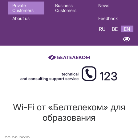
Основная
Private
Business
News
Customers
Customers
навигация
About us
Feedback
EN
RU
BE
EN
123
technical
and consulting support service
Wi-Fi от «Белтелеком» для
образования