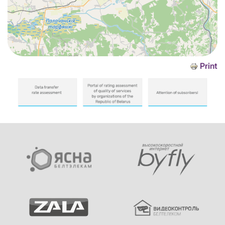
Print