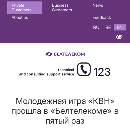
Основная
Private
Business
News
Customers
Customers
навигация
About us
Feedback
EN
RU
BE
EN
123
technical
and consulting support service
Молодежная игра «КВН»
прошла в «Белтелекоме» в
пятый раз