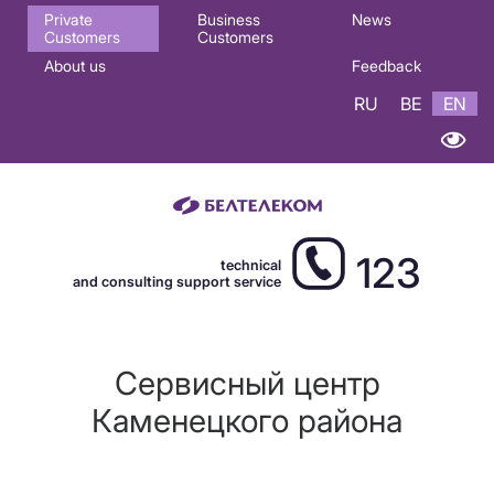
Основная
Private
Business
News
Customers
Customers
навигация
About us
Feedback
EN
RU
BE
EN
123
technical
and consulting support service
Сервисный центр
Каменецкого района