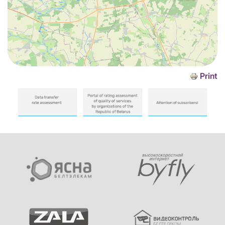
Print