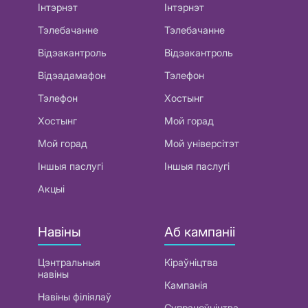
Інтэрнэт
Інтэрнэт
Тэлебачанне
Тэлебачанне
Відэакантроль
Відэакантроль
Відэадамафон
Тэлефон
Тэлефон
Хостынг
Хостынг
Мой горад
Мой горад
Мой універсітэт
Іншыя паслугі
Іншыя паслугі
Акцыі
Навіны
Аб кампаніі
Цэнтральныя
Кіраўніцтва
навіны
Кампанія
Навіны філіялаў
Супрацоўніцтва