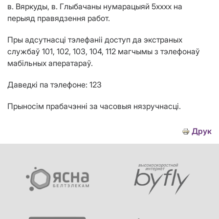
в. Вяркуды, в. Глыбачаны нумарацыяй 5хххх на
перыяд правядзення работ
.
Пры адсутнасці тэлефаніі доступ да экстраных
службаў 101, 102, 103, 104, 112 магчымы з тэлефонаў
мабільных аператараў.
Даведкі па тэлефоне: 123
Пр
ыно
сім прабачэнн
і
за часовыя нязручнасці.
Друк