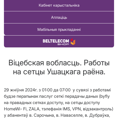
Кабінет карыстальніка
Аплаціць
Мабільныя прыкладанні
Купіць тавар
Віцебская вобласць. Работы
на сетцы Ушацкага раёна.
29
жні
ў
н
я 2024г. з 01:00 да 07
:00 у сувязі з работамі
буд
зе
перапын
ак
паслуг сеткі перадачы даных (byfly
на правадных сетках доступу, на сетцы доступ
у
HomeWi- Fi, ZALA, тэлефанiя IMS, VPN, відэакантроль)
у абанентаў в. Сарочына, в. Наваселле, в. Дубраўка,