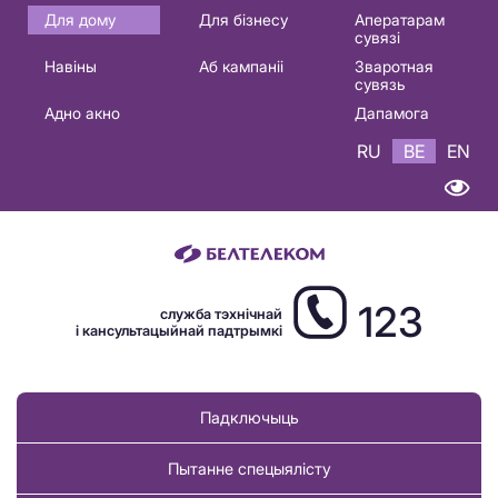
Основная
Для дому
Для бізнесу
Аператарам
сувязі
навигация
Навіны
Аб кампаніі
Зваротная
BE
сувязь
Адно акно
Дапамога
RU
BE
EN
123
служба тэхнічнай
і кансультацыйнай падтрымкі
Падключыць
Пытанне спецыялісту