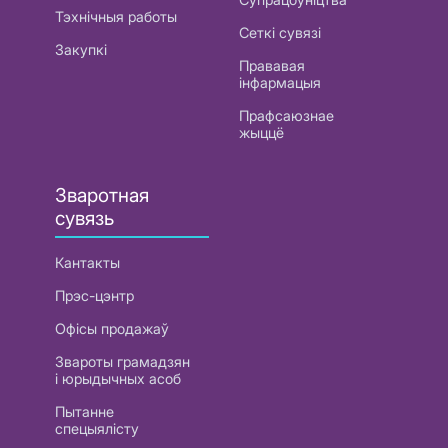
Тэхнічныя работы
Сеткі сувязі
Закупкі
Прававая
інфармацыя
Прафсаюзнае
жыццё
Зваротная
сувязь
Кантакты
Прэс-цэнтр
Офісы продажаў
Звароты грамадзян
і юрыдычных асоб
Пытанне
спецыялісту