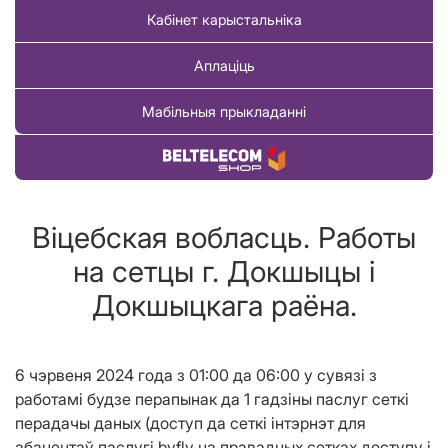
Кабінет карыстальніка
Аплаціць
Мабільныя прыкладанні
Купіць тавар
Віцебская вобласць. Работы
на сетцы г. Докшыцы і
Докшыцкага раёна.
6 чэрвеня 2024 года з 01:00 да 06:00 у сувязі з
работамі будзе перапынак да 1 гадзіны паслуг сеткі
перадачы даных (доступ да сеткі інтэрнэт для
абанентаў паслугі byfly на правадных сетках доступу і