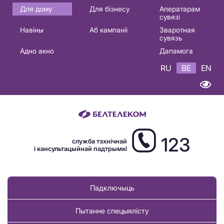
Основная
Для дому
Для бізнесу
Аператарам
сувязі
навигация
Навіны
Аб кампаніі
Зваротная
BE
сувязь
Адно акно
Дапамога
RU
BE
EN
123
служба тэхнічнай
і кансультацыйнай падтрымкі
Падключыць
Пытанне спецыялісту