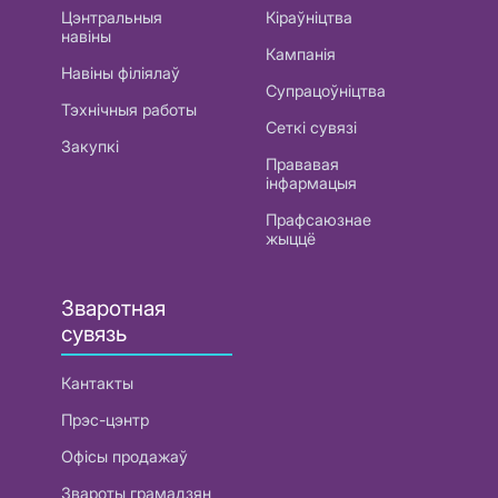
Цэнтральныя
Кіраўніцтва
навіны
Кампанія
Навіны філіялаў
Супрацоўніцтва
Тэхнічныя работы
Сеткі сувязі
Закупкі
Прававая
інфармацыя
Прафсаюзнае
жыццё
Зваротная
сувязь
Кантакты
Прэс-цэнтр
Офісы продажаў
Звароты грамадзян