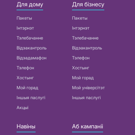
Для дому
Для бізнесу
Пакеты
Пакеты
Інтэрнэт
Інтэрнэт
Тэлебачанне
Тэлебачанне
Відэакантроль
Відэакантроль
Відэадамафон
Тэлефон
Тэлефон
Хостынг
Хостынг
Мой горад
Мой горад
Мой універсітэт
Іншыя паслугі
Іншыя паслугі
Акцыі
Навіны
Аб кампаніі