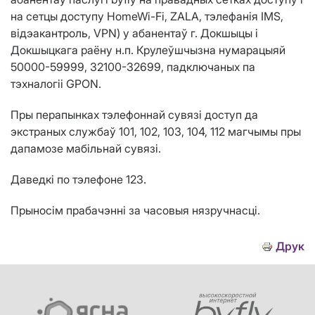
на сетцы доступу HomeWi-Fi, ZALA, тэлефанія IMS,
відэакантроль, VPN) у абанентаў г. Докшыцы i
Докшыцкага раёну н.п. Крулеўшчызна нумарацыяй
50000-59999, 32100-32699, падключаных па
тэхналогіі GPON.
Пры перапынках тэлефоннай сувязі доступ да
экстраных службаў 101, 102, 103, 104, 112 магчымы пры
дапамозе мабільнай сувязі.
Даведкі по тэлефоне 123.
Прыносім прабачэнні за часовыя нязручнасці.
Друк