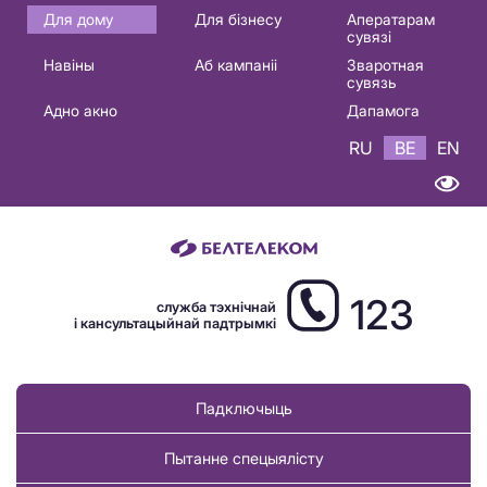
Основная
Для дому
Для бізнесу
Аператарам
сувязі
навигация
Навіны
Аб кампаніі
Зваротная
BE
сувязь
Адно акно
Дапамога
RU
BE
EN
123
служба тэхнічнай
і кансультацыйнай падтрымкі
Падключыць
Пытанне спецыялісту