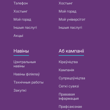
Тэлефон
Хостынг
Хостынг
Мой горад
Мой горад
Мой універсітэт
Іншыя паслугі
Іншыя паслугі
Акцыі
Навіны
Аб кампаніі
Цэнтральныя
Кіраўніцтва
навіны
Кампанія
Навіны філіялаў
Супрацоўніцтва
Тэхнічныя работы
Сеткі сувязі
Закупкі
Прававая
інфармацыя
Прафсаюзнае