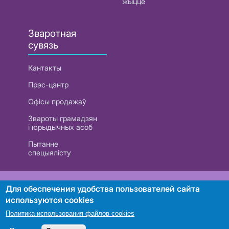
жыццё
Зваротная
сувязь
Кантакты
Прэс-цэнтр
Офісы продажаў
Звароты грамадзян
і юрыдычных асоб
Пытанне
спецыялісту
РУП «Белтэлекам». УНП 101007741
Для обеспечения удобства пользователей сайта
используются cookies
Политика использования файлов cookies
Пошук