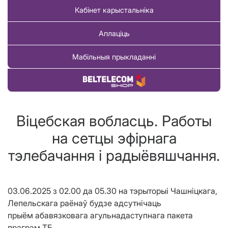
Кабінет карыстальніка
Аплаціць
Мабільныя прыкладанні
Купіць тавар
Віцебская вобласць. Работы
на сетцы эфірнага
тэлебачання і радыёвяшчання.
03.06.2025 з 02.00 да 05.30 на тэрыторыі Чашніцкага,
Лепельскага раёнаў будзе адсутнічаць
прыём абавязковага агульнадаступнага пакета
праграм ТБ.