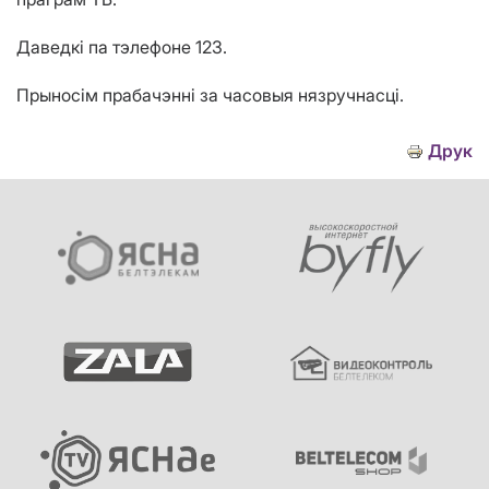
Даведкі па тэлефоне 123.
Прыносім прабачэнні за часовыя нязручнасці.
Друк