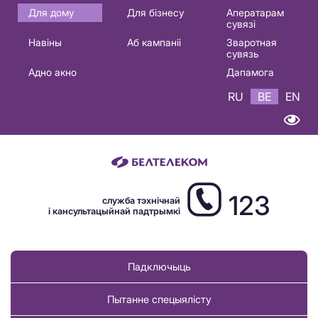
Основная
Для дому
Для бізнесу
Аператарам
сувязі
навигация
Навіны
Аб кампаніі
Зваротная
BE
сувязь
Адно акно
Дапамога
RU
BE
EN
123
служба тэхнічнай
і кансультацыйнай падтрымкі
Падключыць
Пытанне спецыялісту