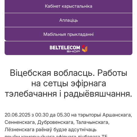
Кабінет карыстальніка
Аплаціць
Мабільныя прыкладанні
Купіць тавар
Віцебская вобласць. Работы
на сетцы эфірнага
тэлебачання і радыёвяшчання.
20.06.2025 з 00.30 да 05.30 на тэрыторыі Аршанскага,
Сенненскага, Дубровенскага, Талачынскага,
Лёзненскага раёнаў будзе адсутнічаць
прыём камерцыйнага эфірнага лічбавага ТБ.