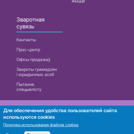
жыццё
Зваротная
сувязь
Кантакты
Прэс-цэнтр
Офісы продажаў
Звароты грамадзян
і юрыдычных асоб
Пытанне
спецыялісту
РУП «Белтэлекам». УНП 101007741
Для обеспечения удобства пользователей сайта
используются cookies
Политика использования файлов cookies
Пошук