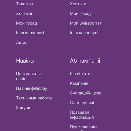
Тэлефон
Хостынг
Хостынг
Мой горад
Мой горад
Мой універсітэт
Іншыя паслугі
Іншыя паслугі
Акцыі
Навіны
Аб кампаніі
Цэнтральныя
Кіраўніцтва
навіны
Кампанія
Навіны філіялаў
Супрацоўніцтва
Тэхнічныя работы
Сеткі сувязі
Закупкі
Прававая
інфармацыя
Прафсаюзнае