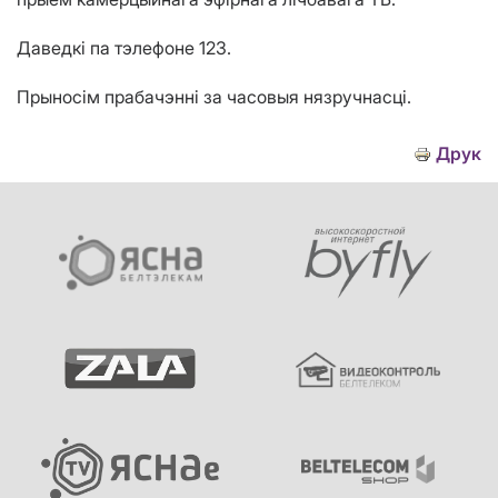
Даведкі па тэлефоне 123.
Прыносім прабачэнні за часовыя нязручнасці.
Друк