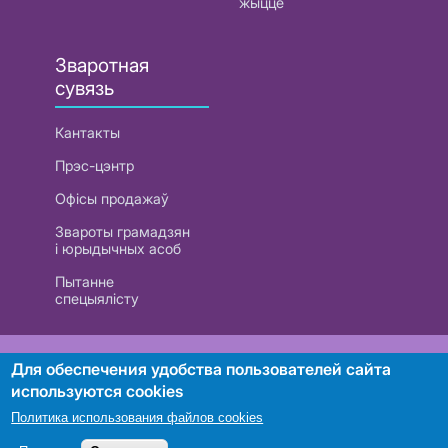
жыццё
Зваротная
сувязь
Кантакты
Прэс-цэнтр
Офісы продажаў
Звароты грамадзян
і юрыдычных асоб
Пытанне
спецыялісту
РУП «Белтэлекам». УНП 101007741
Для обеспечения удобства пользователей сайта
используются cookies
Политика использования файлов cookies
Пошук