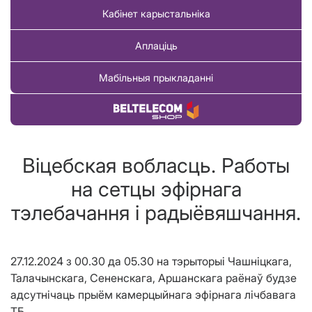
Кабінет карыстальніка
Аплаціць
Мабільныя прыкладанні
Купіць тавар
Віцебская вобласць. Работы
на сетцы эфірнага
тэлебачання і радыёвяшчання.
27.12.2024 з 00.30 да 05.30 на тэрыторыі Чашніцкага,
Талачынскага, Сененскага, Аршанскага раёнаў будзе
адсутнічаць прыём камерцыйнага эфірнага лічбавага
ТБ.