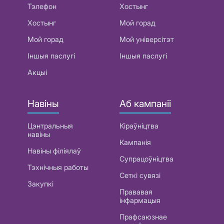
Тэлефон
Хостынг
Хостынг
Мой горад
Мой горад
Мой універсітэт
Іншыя паслугі
Іншыя паслугі
Акцыі
Навіны
Аб кампаніі
Цэнтральныя
Кіраўніцтва
навіны
Кампанія
Навіны філіялаў
Супрацоўніцтва
Тэхнічныя работы
Сеткі сувязі
Закупкі
Прававая
інфармацыя
Прафсаюзнае