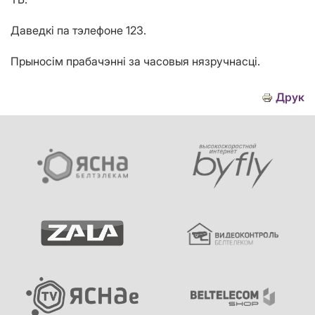
Даведкі па тэлефоне 123.
Прыносім прабачэнні за часовыя нязручнасці.
Друк