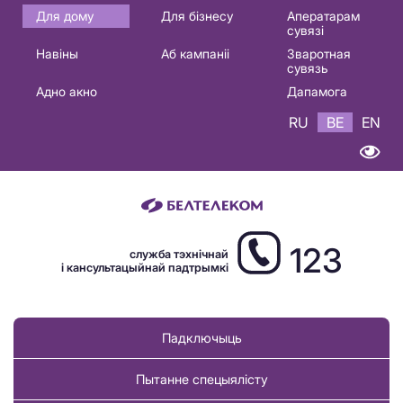
Основная
Для дому
Для бізнесу
Аператарам
сувязі
навигация
Навіны
Аб кампаніі
Зваротная
BE
сувязь
Адно акно
Дапамога
RU
BE
EN
123
служба тэхнічнай
і кансультацыйнай падтрымкі
Падключыць
Пытанне спецыялісту