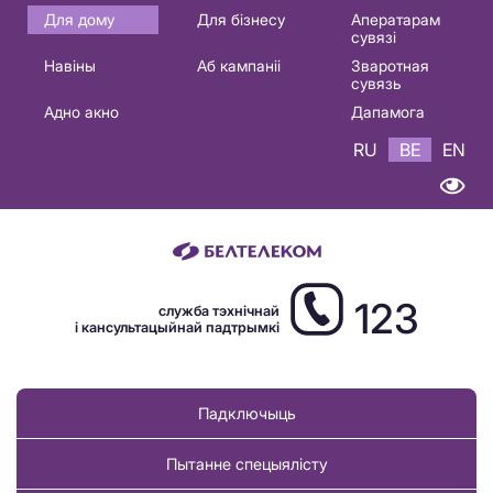
Основная
Для дому
Для бізнесу
Аператарам
сувязі
навигация
Навіны
Аб кампаніі
Зваротная
BE
сувязь
Адно акно
Дапамога
RU
BE
EN
123
служба тэхнічнай
і кансультацыйнай падтрымкі
Падключыць
Пытанне спецыялісту