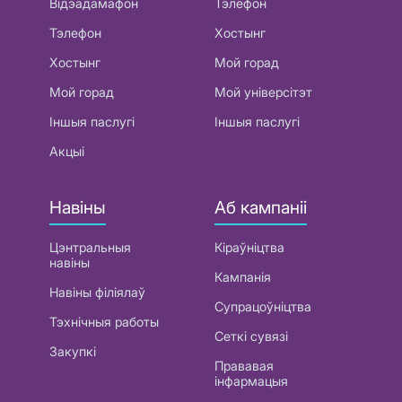
Відэадамафон
Тэлефон
Тэлефон
Хостынг
Хостынг
Мой горад
Мой горад
Мой універсітэт
Іншыя паслугі
Іншыя паслугі
Акцыі
Навіны
Аб кампаніі
Цэнтральныя
Кіраўніцтва
навіны
Кампанія
Навіны філіялаў
Супрацоўніцтва
Тэхнічныя работы
Сеткі сувязі
Закупкі
Прававая
інфармацыя