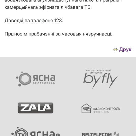
камерцыйнага эфірнага лічбавага ТБ.
Даведкі па тэлефоне 123.
Прыносім прабачэнні за часовыя нязручнасці.
Друк