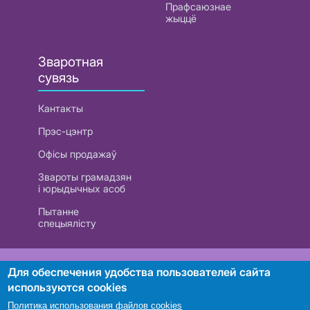
Прафсаюзнае
жыццё
Зваротная
сувязь
Кантакты
Прэс-цэнтр
Офісы продажаў
Звароты грамадзян
і юрыдычных асоб
Пытанне
спецыялісту
РУП «Белтэлекам». УНП 101007741
Для обеспечения удобства пользователей сайта
используются cookies
Политика использования файлов cookies