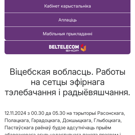
Кабінет карыстальніка
Аплаціць
Мабільныя прыкладанні
Купіць тавар
Віцебская вобласць. Работы
на сетцы эфірнага
тэлебачання і радыёвяшчання.
12.11.2024 з 00.30 да 05.30 на тэрыторыі Расонскага,
Полацкага, Гарадоцкага, Докшыцкага, Глыбоцкага,
Пастаўскага раёнаў будзе адсутнічаць прыём
абавязковага агульнадаступнага пакета праграм і