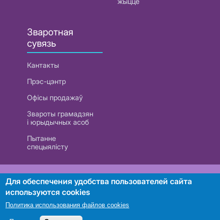
жыццё
Зваротная
сувязь
Кантакты
Прэс-цэнтр
Офісы продажаў
Звароты грамадзян
і юрыдычных асоб
Пытанне
спецыялісту
РУП «Белтэлекам». УНП 101007741
Для обеспечения удобства пользователей сайта
используются cookies
Политика использования файлов cookies
Пошук