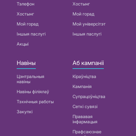
Тэлефон
Хостынг
Хостынг
Мой горад
Мой горад
Мой універсітэт
Іншыя паслугі
Іншыя паслугі
Акцыі
Навіны
Аб кампаніі
Цэнтральныя
Кіраўніцтва
навіны
Кампанія
Навіны філіялаў
Супрацоўніцтва
Тэхнічныя работы
Сеткі сувязі
Закупкі
Прававая
інфармацыя
Прафсаюзнае