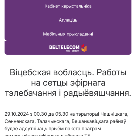
Кабінет карыстальніка
Аплаціць
Мабільныя прыкладанні
Купіць тавар
Віцебская вобласць. Работы
на сетцы эфірнага
тэлебачання і радыёвяшчання.
29.10.2024 з 00.30 да 05.30 на тэрыторыі Чашніцкага,
Сенненскага, Талачынскага, Бешанкавіцкага раёнаў
будзе адсутнічаць прыём пакета праграм
камерцыйнага эфірнага лічбавага ТБ.