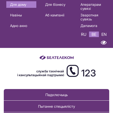
Основная
Для дому
Для бізнесу
Аператарам
сувязі
навигация
Навіны
Аб кампаніі
Зваротная
BE
сувязь
Адно акно
Дапамога
RU
BE
EN
123
служба тэхнічнай
і кансультацыйнай падтрымкі
Падключыць
Пытанне спецыялісту