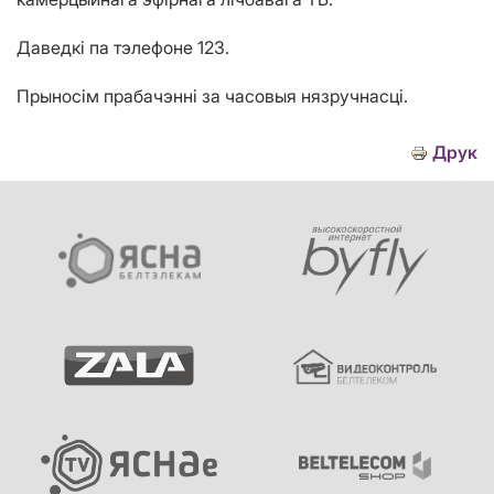
Даведкі па тэлефоне 123.
Прыносім прабачэнні за часовыя нязручнасці.
Друк