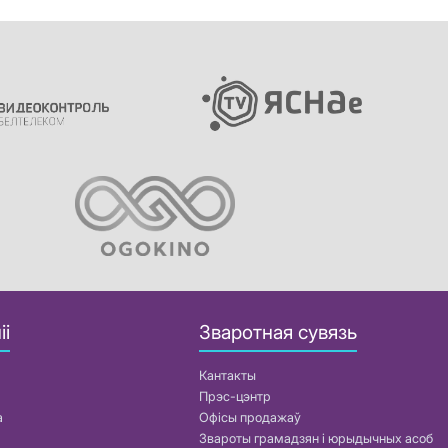
іі
Зваротная сувязь
Кантакты
Прэс-цэнтр
а
Офісы продажаў
Звароты грамадзян і юрыдычных асоб