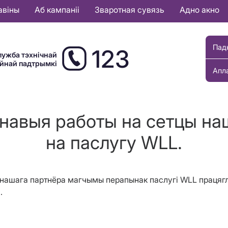
авіны
Аб кампаніі
Зваротная сувязь
Адно акно
Пад
123
лужба тэхнічнай
ыйнай падтрымкі
Апл
анавыя работы на сетцы на
на паслугу WLL.
цы нашага партнёра магчымы перапынак паслугі WLL працягл
.