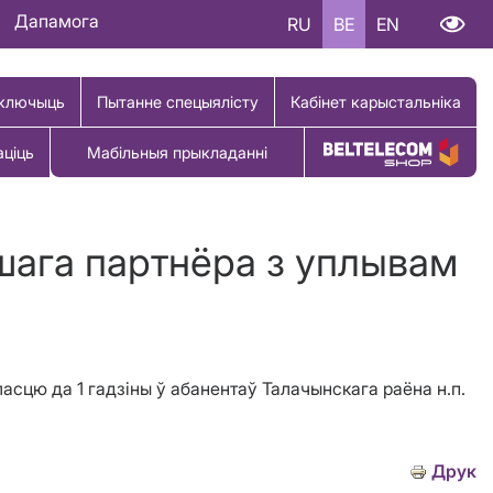
Дапамога
RU
BE
EN
ключыць
Пытанне спецыялісту
Кабінет карыстальніка
аціць
Мабільныя прыкладанні
Купіць тавар
шага партнёра з уплывам
асцю да 1 гадзіны ў абанентаў Талачынскага раёна н.п.
Друк