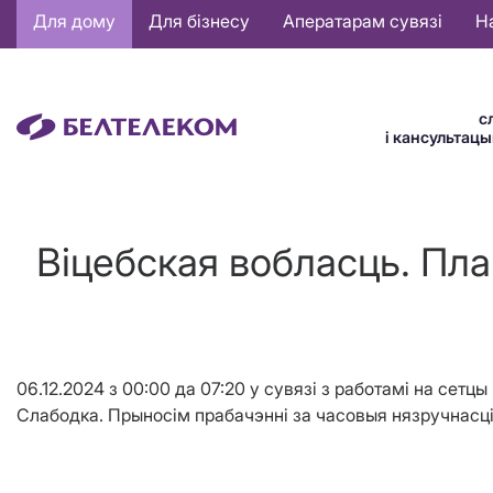
Основная
Для дому
Для бізнесу
Аператарам сувязі
Н
навигация
BE
с
і кансультац
Віцебская вобласць. Пл
06.12.2024 з 00:00 да 07:20 у сувязі з работамi на сет
Слабодка. Прыносім прабачэнні за часовыя нязручнасці