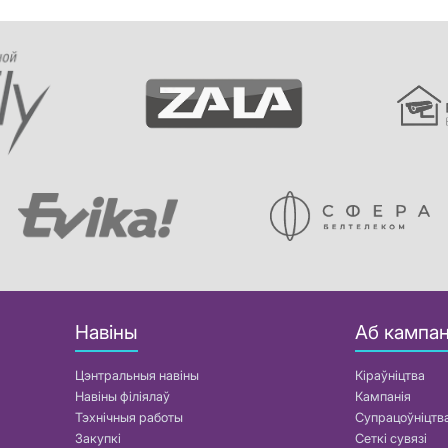
Навіны
Аб кампан
Цэнтральныя навіны
Кіраўніцтва
Навіны філіялаў
Кампанія
Тэхнічныя работы
Супрацоўніцтв
Закупкі
Сеткі сувязі