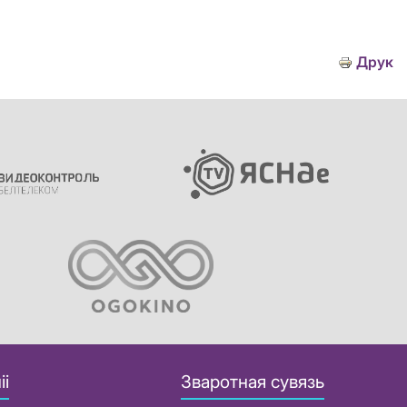
Друк
іі
Зваротная сувязь