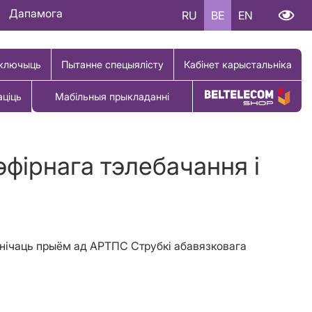
Дапамога
RU
BE
EN
ключыць
Пытанне спецыялісту
Кабінет карыстальніка
аціць
Мабільныя прыкладанні
Купіць тавар
фірнага тэлебачання і
утнічаць прыём ад АРТПС Струбкі абавязковага