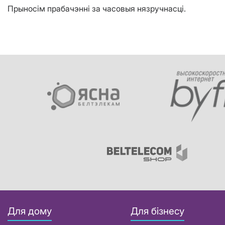
Прыносім прабачэнні за часовыя нязручнасці.
Для дому
Для бізнесу