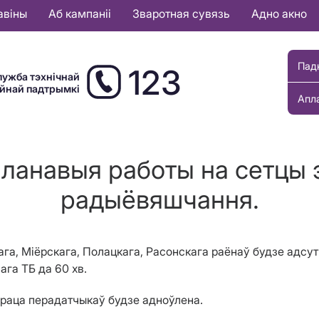
авіны
Аб кампаніі
Зваротная сувязь
Адно акно
Пад
123
лужба тэхнічнай
ыйнай падтрымкі
Апл
Планавыя работы на сетцы э
радыёвяшчання.
кага, Міёрскага, Полацкага, Расонскага раёнаў будзе адс
ага ТБ да 60 хв
.
праца перадатчыкаў будзе адноўлена.