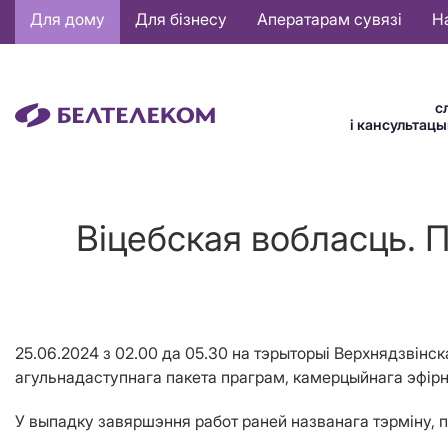
Основная
Для дому
Для бізнесу
Аператарам сувязі
Н
навигация
BE
с
і кансультац
Віцебская вобласць. 
25.06.2024 з 02.00 да 05.30 на тэрыторыі Верхнядзвінс
агульнадаступнага пакета праграм, камерцыйнага эфірн
У выпадку завяршэння работ раней названага тэрміну, 