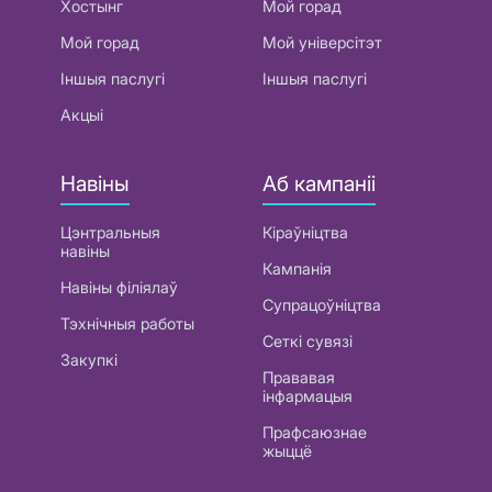
Хостынг
Мой горад
Мой горад
Мой універсітэт
Іншыя паслугі
Іншыя паслугі
Акцыі
Навіны
Аб кампаніі
Цэнтральныя
Кіраўніцтва
навіны
Кампанія
Навіны філіялаў
Супрацоўніцтва
Тэхнічныя работы
Сеткі сувязі
Закупкі
Прававая
інфармацыя
Прафсаюзнае
жыццё