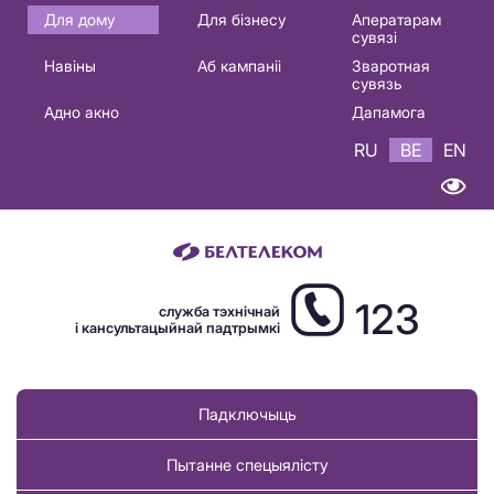
Основная
Для дому
Для бізнесу
Аператарам
сувязі
навигация
Навіны
Аб кампаніі
Зваротная
BE
сувязь
Адно акно
Дапамога
RU
BE
EN
123
служба тэхнічнай
і кансультацыйнай падтрымкі
Падключыць
Пытанне спецыялісту