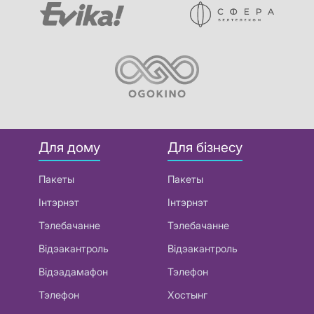
Для дому
Для бізнесу
Пакеты
Пакеты
Інтэрнэт
Інтэрнэт
Тэлебачанне
Тэлебачанне
Відэакантроль
Відэакантроль
Відэадамафон
Тэлефон
Тэлефон
Хостынг