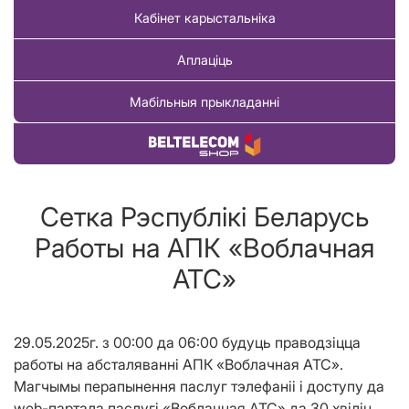
Кабінет карыстальніка
Аплаціць
Мабільныя прыкладанні
Купіць тавар
Сетка Рэспублікі Беларусь
Работы на АПК «Воблачная
АТС»
29.05.2025г. з 00:00 да 06:00 будуць праводзіцца
работы на абсталяванні АПК «Воблачная АТС».
Магчымы перапынення паслуг тэлефаніі і доступу да
web-партала паслугі «Воблачная АТС» да 30 хвiлiн.