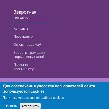
Зваротная
сувязь
Кантакты
Прэс-цэнтр
Офісы продажаў
Звароты грамадзян
і юрыдычных асоб
Пытанне
спецыялісту
РУП «Белтэлекам». УНП 101007741
Для обеспечения удобства пользователей сайта
используются cookies
Политика использования файлов cookies
Пошук
Принять
Отклонить