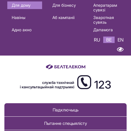
Основная
Для дому
Для бізнесу
Аператарам
сувязі
навигация
Навіны
Аб кампаніі
Зваротная
BE
сувязь
Адно акно
Дапамога
RU
BE
EN
123
служба тэхнічнай
і кансультацыйнай падтрымкі
Падключыць
Пытанне спецыялісту