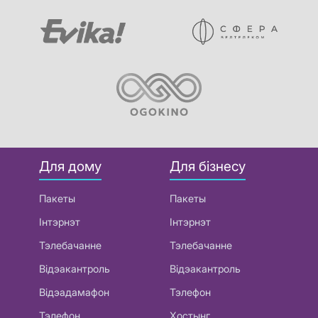
Для дому
Для бізнесу
Пакеты
Пакеты
Інтэрнэт
Інтэрнэт
Тэлебачанне
Тэлебачанне
Відэакантроль
Відэакантроль
Відэадамафон
Тэлефон
Тэлефон
Хостынг