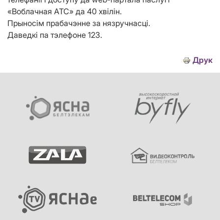
«Воблачная АТС» да 40 хвiлiн.
Прыносім прабачэнне за нязручнасці.
Даведкі па тэлефоне 123.
Друк