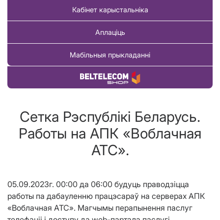
Кабінет карыстальніка
Аплаціць
Мабільныя прыкладанні
Купіць тавар
Сетка Рэспублікі Беларусь.
Работы на АПК «Воблачная
АТС».
05.09.2023г. 00:00 да 06:00 будуць праводзіцца
работы па дабауленню працэсараў на серверах АПК
«Воблачная АТС». Магчымы перапынення паслуг
телефаніі і доступу да web-партала паслугі