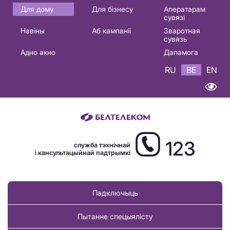
Основная
Для дому
Для бізнесу
Аператарам
сувязі
навигация
Навіны
Аб кампаніі
Зваротная
BE
сувязь
Адно акно
Дапамога
RU
BE
EN
123
служба тэхнічнай
і кансультацыйнай падтрымкі
Падключыць
Пытанне спецыялісту