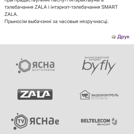
тэлебачання ZALA і інтэрнэт-тэлебачання SMART
ZALA.
Прыносім выбачэнні за часовыя нязручнасці.
Друк