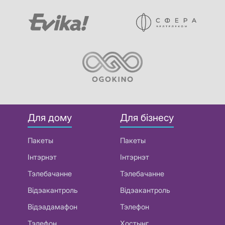
Для дому
Для бізнесу
Пакеты
Пакеты
Інтэрнэт
Інтэрнэт
Тэлебачанне
Тэлебачанне
Відэакантроль
Відэакантроль
Відэадамафон
Тэлефон
Тэлефон
Хостынг