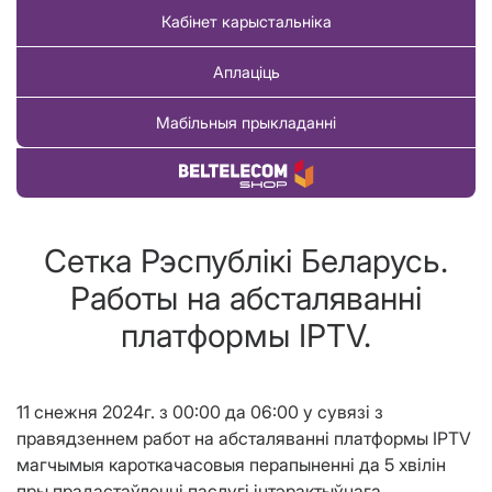
Кабінет карыстальніка
Аплаціць
Мабільныя прыкладанні
Купіць тавар
Сетка Рэспублікі Беларусь.
Работы на абсталяванні
платформы IPTV.
11 снежня 2024г. з 00:00 да 06:00 у сувязі з
правядзеннем работ на абсталяванні платформы IPTV
магчымыя кароткачасовыя перапыненні да 5 хвілін
пры прадастаўленні паслугі інтэрактыўнага