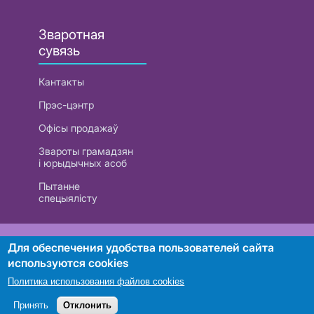
Зваротная
сувязь
Кантакты
Прэс-цэнтр
Офісы продажаў
Звароты грамадзян
і юрыдычных асоб
Пытанне
спецыялісту
РУП «Белтэлекам». УНП 101007741
Для обеспечения удобства пользователей сайта
используются cookies
Политика использования файлов cookies
Пошук
Принять
Отклонить