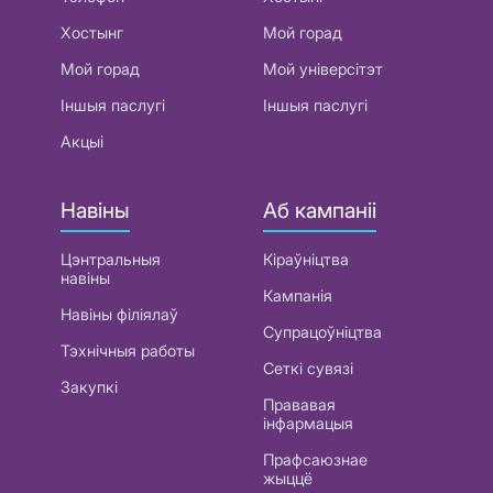
Хостынг
Мой горад
Мой горад
Мой універсітэт
Іншыя паслугі
Іншыя паслугі
Акцыі
Навіны
Аб кампаніі
Цэнтральныя
Кіраўніцтва
навіны
Кампанія
Навіны філіялаў
Супрацоўніцтва
Тэхнічныя работы
Сеткі сувязі
Закупкі
Прававая
інфармацыя
Прафсаюзнае
жыццё