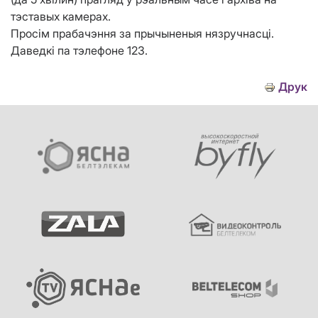
тэставых камерах.
Просім прабачэння за прычыненыя нязручнасці.
Даведкі па тэлефоне 123.
Друк