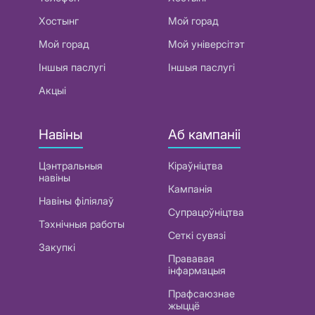
Хостынг
Мой горад
Мой горад
Мой універсітэт
Іншыя паслугі
Іншыя паслугі
Акцыі
Навіны
Аб кампаніі
Цэнтральныя
Кіраўніцтва
навіны
Кампанія
Навіны філіялаў
Супрацоўніцтва
Тэхнічныя работы
Сеткі сувязі
Закупкі
Прававая
інфармацыя
Прафсаюзнае
жыццё