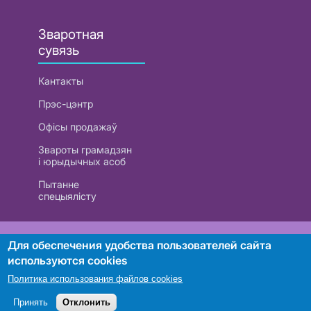
Зваротная
сувязь
Кантакты
Прэс-цэнтр
Офісы продажаў
Звароты грамадзян
і юрыдычных асоб
Пытанне
спецыялісту
РУП «Белтэлекам». УНП 101007741
Для обеспечения удобства пользователей сайта
используются cookies
Политика использования файлов cookies
Пошук
Принять
Отклонить