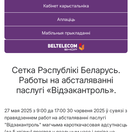
Кабінет карыстальніка
Аплаціць
Мабільныя прыкладанні
Купіць тавар
Сетка Рэспублiкi Беларусь.
Работы на абсталяваннi
паслугi «Вiдэакантроль».
27 мая 2025 з 9:00 да 17:00 30 чэрвеня 2025 ў сувязі з
правядзеннем работ на абсталяванні паслугі
"Відэакантроль" магчыма кароткачасовая адсутнасць
(да 5 хвiлин) прагляд у рэальным часе і архіва на