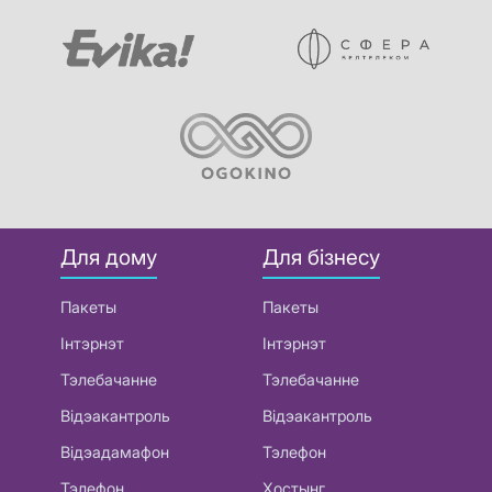
Для дому
Для бізнесу
Пакеты
Пакеты
Інтэрнэт
Інтэрнэт
Тэлебачанне
Тэлебачанне
Відэакантроль
Відэакантроль
Відэадамафон
Тэлефон
Тэлефон
Хостынг