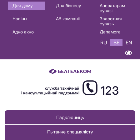
Основная
Для дому
Для бізнесу
Аператарам
сувязі
навигация
Навіны
Аб кампаніі
Зваротная
BE
сувязь
Адно акно
Дапамога
RU
BE
EN
123
служба тэхнічнай
і кансультацыйнай падтрымкі
Падключыць
Пытанне спецыялісту