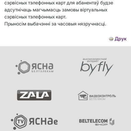
сэрвісных тэлефонных карт для абанентаў будзе
адсутнічаць магчымасць замовы віртуальных
сэрвісных тэлефонных карт.
Прыносім выбачэнні за часовыя нязручнасці.
Друк