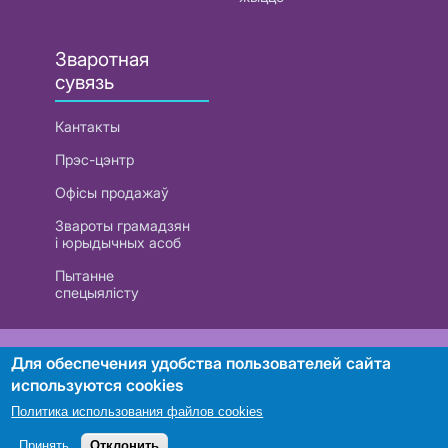
Зваротная
сувязь
Кантакты
Прэс-цэнтр
Офісы продажаў
Звароты грамадзян
і юрыдычных асоб
Пытанне
спецыялісту
РУП «Белтэлекам». УНП 101007741
Для обеспечения удобства пользователей сайта
используются cookies
Политика использования файлов cookies
Пошук
Принять
Отклонить