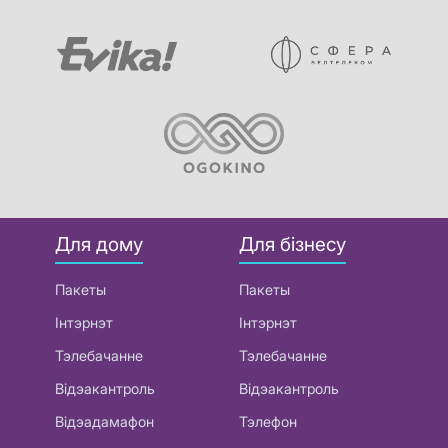
Для дому
Для бізнесу
Пакеты
Пакеты
Інтэрнэт
Інтэрнэт
Тэлебачанне
Тэлебачанне
Відэакантроль
Відэакантроль
Відэадамафон
Тэлефон