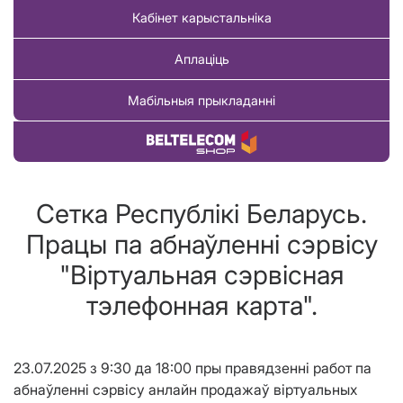
Кабінет карыстальніка
Аплаціць
Мабільныя прыкладанні
Купіць тавар
Сетка Республікі Беларусь.
Працы па абнаўленні сэрвісу
"Віртуальная сэрвісная
тэлефонная карта".
23.07.2025 з 9:30 да 18:00 пры правядзенні работ па
абнаўленні сэрвісу анлайн продажаў віртуальных