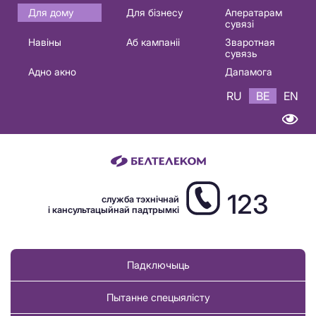
Основная
Для дому
Для бізнесу
Аператарам
сувязі
навигация
Навіны
Аб кампаніі
Зваротная
BE
сувязь
Адно акно
Дапамога
RU
BE
EN
123
служба тэхнічнай
і кансультацыйнай падтрымкі
Падключыць
Пытанне спецыялісту