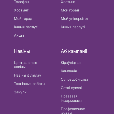
Тэлефон
Хостынг
Хостынг
Мой горад
Мой горад
Мой універсітэт
Іншыя паслугі
Іншыя паслугі
Акцыі
Навіны
Аб кампаніі
Цэнтральныя
Кіраўніцтва
навіны
Кампанія
Навіны філіялаў
Супрацоўніцтва
Тэхнічныя работы
Сеткі сувязі
Закупкі
Прававая
інфармацыя
Прафсаюзнае
жыццё