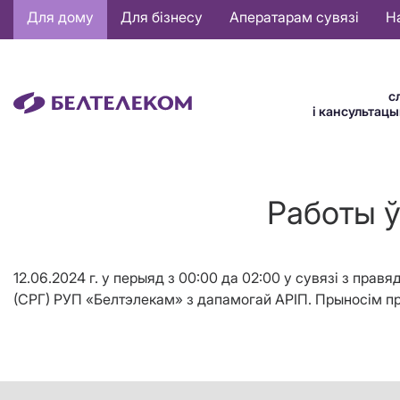
Основная
Для дому
Для бізнесу
Аператарам сувязі
Н
навигация
BE
с
і кансультац
Работы ў
12.06.2024 г. у перыяд з 00:00 да 02:00 у сувязі з пра
(СРГ) РУП «Белтэлекам» з дапамогай АРIП. Прыносім п