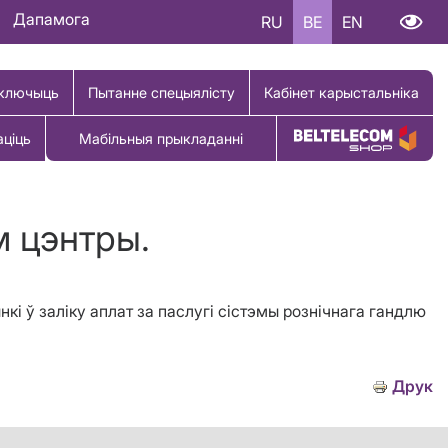
Дапамога
RU
BE
EN
ключыць
Пытанне спецыялісту
Кабінет карыстальніка
аціць
Мабільныя прыкладанні
Купіць тавар
м цэнтры.
кi ў залiку аплат за паслугi сістэмы рознічнага гандлю
Друк