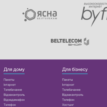
Для дому
Для бізнесу
Пакеты
Пакеты
Інтэрнэт
Інтэрнэт
Тэлебачанне
Тэлебачанне
Відэакантроль
Відэакантроль
Відэадамафон
Тэлефон
Тэлефон
Хостынг