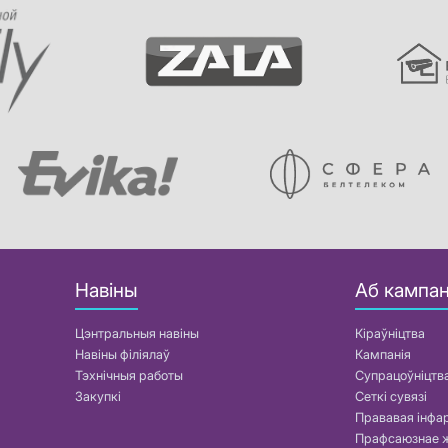
Навіны
Аб кампан
Цэнтральныя навіны
Кіраўніцтва
Навіны філіялаў
Кампанія
Тэхнічныя работы
Супрацоўніцтв
Закупкі
Сеткі сувязі
Прававая інф
Прафсаюзнае 