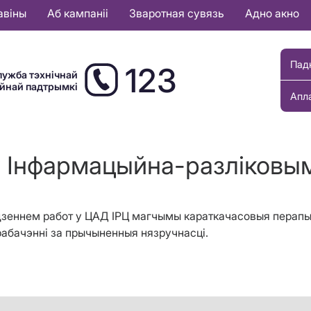
авіны
Аб кампаніі
Зваротная сувязь
Адно акно
Пад
123
лужба тэхнічнай
ыйнай падтрымкі
Апл
 Інфармацыйна-разліковы
вядзеннем работ у ЦАД IРЦ магчымы караткачасовыя перапын
рабачэнні за прычыненныя нязручнасці.