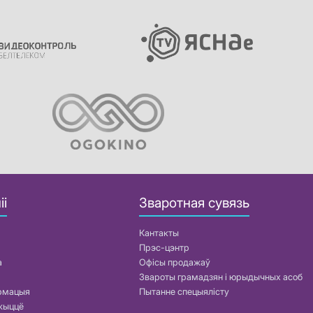
іі
Зваротная сувязь
Кантакты
Прэс-цэнтр
а
Офісы продажаў
Звароты грамадзян і юрыдычных асоб
армацыя
Пытанне спецыялісту
жыццё