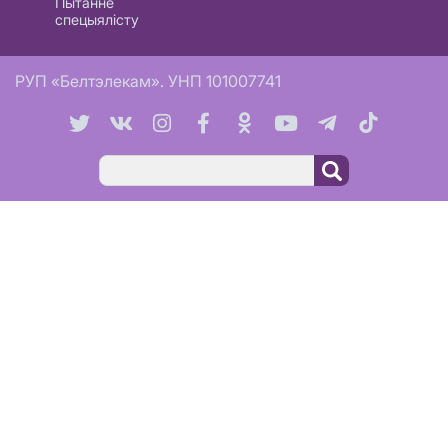
Пытанне
спецыялісту
РУП «Белтэлекам». УНП 101007741
Пошук