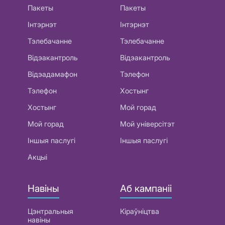
Пакеты
Пакеты
Інтэрнэт
Інтэрнэт
Тэлебачанне
Тэлебачанне
Відэакантроль
Відэакантроль
Відэадамафон
Тэлефон
Тэлефон
Хостынг
Хостынг
Мой горад
Мой горад
Мой універсітэт
Іншыя паслугі
Іншыя паслугі
Акцыі
Навіны
Аб кампаніі
Цэнтральныя
Кіраўніцтва
навіны