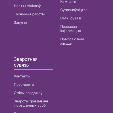
Кампанія
Навіны філіялаў
Супрацоўніцтва
Тэхнічныя работы
Сеткі сувязі
Закупкі
Прававая
інфармацыя
Прафсаюзнае
жыццё
Зваротная
сувязь
Кантакты
Прэс-цэнтр
Офісы продажаў
Звароты грамадзян
і юрыдычных асоб