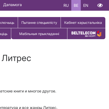
Дапамога
RU
BE
EN
ключыць
Пытанне спецыялісту
Кабінет карыстальніка
аціць
Мабільныя прыкладанні
Купіць тавар
 Литрес
етские книги и многое другое.
литература и все жанры Литрес.