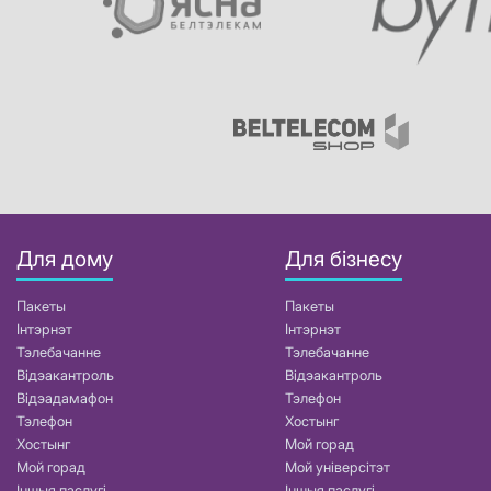
Для дому
Для бізнесу
Пакеты
Пакеты
Інтэрнэт
Інтэрнэт
Тэлебачанне
Тэлебачанне
Відэакантроль
Відэакантроль
Відэадамафон
Тэлефон
Тэлефон
Хостынг
Хостынг
Мой горад
Мой горад
Мой універсітэт
Іншыя паслугі
Іншыя паслугі