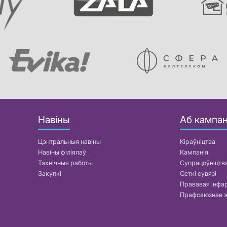
Навіны
Аб кампан
Цэнтральныя навіны
Кіраўніцтва
Навіны філіялаў
Кампанія
Тэхнічныя работы
Супрацоўніцтв
Закупкі
Сеткі сувязі
Прававая інф
Прафсаюзнае 