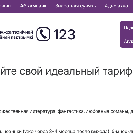
авіны
Аб кампаніі
Зваротная сувязь
Адно акно
Пад
123
лужба тэхнічнай
ыйнай падтрымкі
Апл
йте свой идеальный тариф
дожественная литература, фантастика, любовные романы, д
ы, новинки (уже через 3–4 месяца после выхода), бизнес-