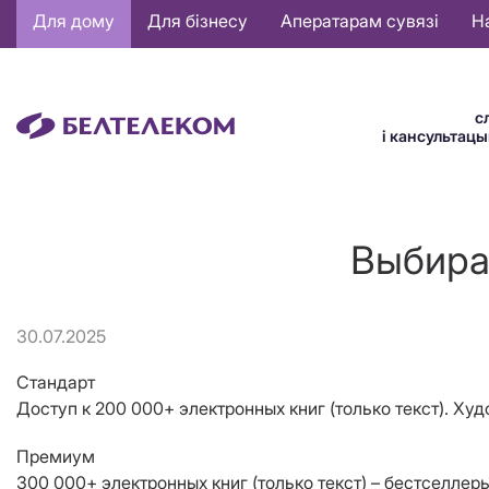
Основная
Для дому
Для бізнесу
Аператарам сувязі
Н
навигация
BE
с
і кансультац
Выбира
30.07.2025
Стандарт
Доступ к 200 000+ электронных книг (только текст). Ху
Премиум
300 000+ электронных книг (только текст) – бестселлер