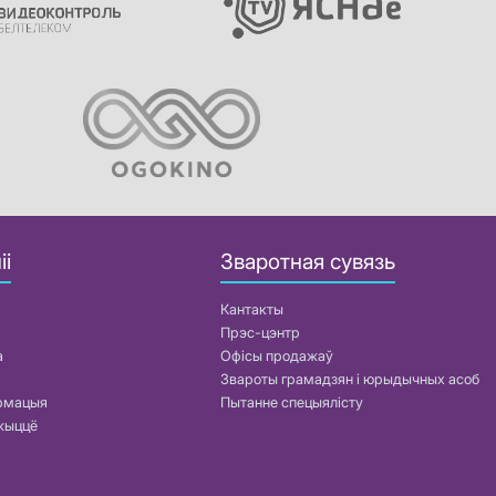
іі
Зваротная сувязь
Кантакты
Прэс-цэнтр
а
Офісы продажаў
Звароты грамадзян і юрыдычных асоб
армацыя
Пытанне спецыялісту
жыццё