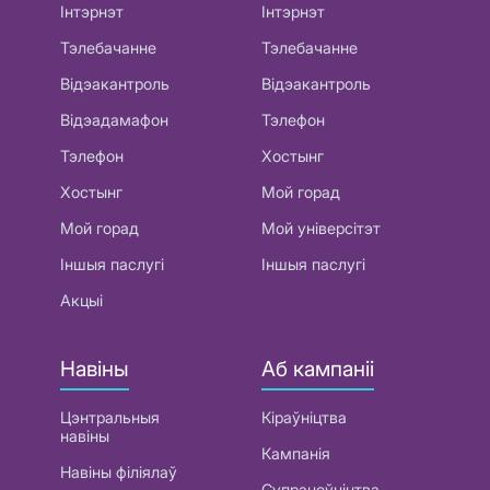
Інтэрнэт
Інтэрнэт
Тэлебачанне
Тэлебачанне
Відэакантроль
Відэакантроль
Відэадамафон
Тэлефон
Тэлефон
Хостынг
Хостынг
Мой горад
Мой горад
Мой універсітэт
Іншыя паслугі
Іншыя паслугі
Акцыі
Навіны
Аб кампаніі
Цэнтральныя
Кіраўніцтва
навіны
Кампанія
Навіны філіялаў
Супрацоўніцтва