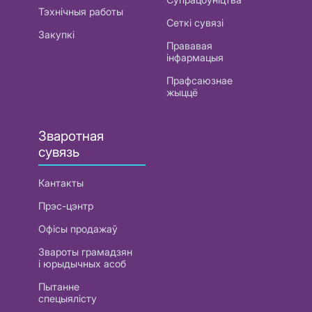
Тэхнічныя работы
Сеткі сувязі
Закупкі
Прававая
інфармацыя
Прафсаюзнае
жыццё
Зваротная
сувязь
Кантакты
Прэс-цэнтр
Офісы продажаў
Звароты грамадзян
і юрыдычных асоб
Пытанне
спецыялісту