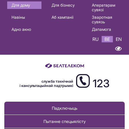
Основная
Для дому
Для бізнесу
Аператарам
сувязі
навигация
Навіны
Аб кампаніі
Зваротная
BE
сувязь
Адно акно
Дапамога
RU
BE
EN
123
служба тэхнічнай
і кансультацыйнай падтрымкі
Падключыць
Пытанне спецыялісту