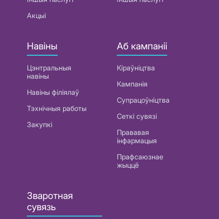
Акцыі
Навіны
Аб кампаніі
Цэнтральныя
Кіраўніцтва
навіны
Кампанія
Навіны філіялаў
Супрацоўніцтва
Тэхнічныя работы
Сеткі сувязі
Закупкі
Прававая
інфармацыя
Прафсаюзнае
жыццё
Зваротная
сувязь