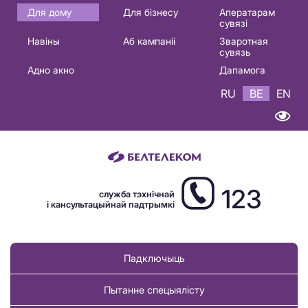
Основная
Для дому
Для бізнесу
Аператарам
сувязі
навигация
Навіны
Аб кампаніі
Зваротная
BE
сувязь
Адно акно
Дапамога
RU
BE
EN
123
служба тэхнічнай
і кансультацыйнай падтрымкі
Падключыць
Пытанне спецыялісту