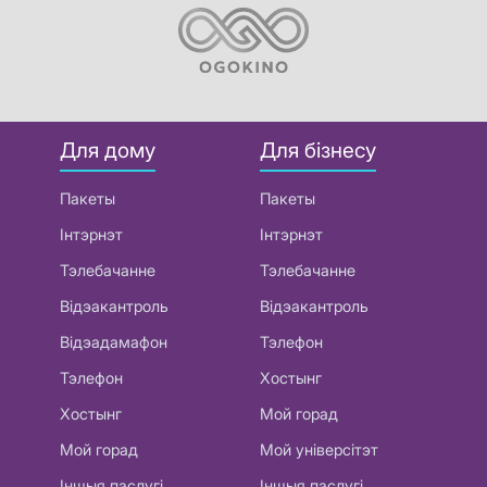
Для дому
Для бізнесу
Пакеты
Пакеты
Інтэрнэт
Інтэрнэт
Тэлебачанне
Тэлебачанне
Відэакантроль
Відэакантроль
Відэадамафон
Тэлефон
Тэлефон
Хостынг
Хостынг
Мой горад
Мой горад
Мой універсітэт
Іншыя паслугі
Іншыя паслугі