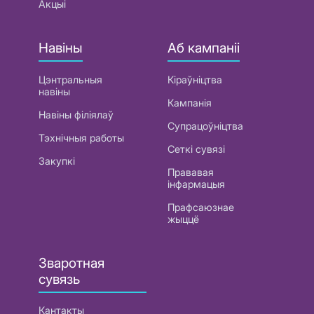
Акцыі
Навіны
Аб кампаніі
Цэнтральныя
Кіраўніцтва
навіны
Кампанія
Навіны філіялаў
Супрацоўніцтва
Тэхнічныя работы
Сеткі сувязі
Закупкі
Прававая
інфармацыя
Прафсаюзнае
жыццё
Зваротная
сувязь
Кантакты