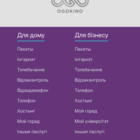
Для дому
Для бізнесу
Пакеты
Пакеты
Інтэрнэт
Інтэрнэт
Тэлебачанне
Тэлебачанне
Відэакантроль
Відэакантроль
Відэадамафон
Тэлефон
Тэлефон
Хостынг
Хостынг
Мой горад
Мой горад
Мой універсітэт
Іншыя паслугі
Іншыя паслугі