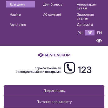
Основная
Для дому
Для бізнесу
Аператарам
сувязі
навигация
Навіны
Аб кампаніі
Зваротная
BE
сувязь
Адно акно
Дапамога
RU
BE
EN
123
служба тэхнічнай
і кансультацыйнай падтрымкі
Падключыць
Пытанне спецыялісту