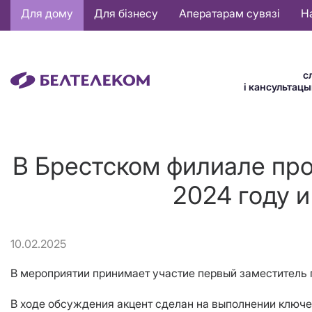
Основная
Для дому
Для бізнесу
Аператарам сувязі
Н
навигация
BE
с
і кансультац
В Брестском филиале про
2024 году и
10.02.2025
В мероприятии принимает участие первый заместитель
В ходе обсуждения акцент сделан на выполнении ключе