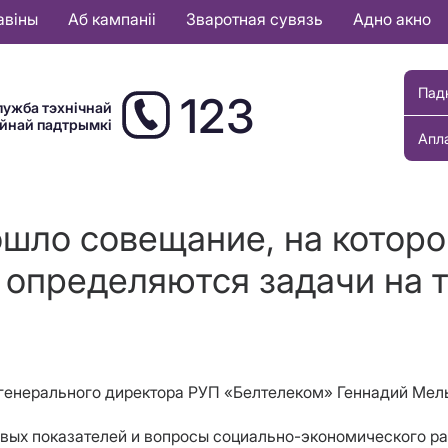
авіны
Аб кампаніі
Зваротная сувязь
Адно акно
Пад
123
лужба тэхнічнай
ыйнай падтрымкі
Апл
шло совещание, на которо
 определяются задачи на 
 генерального директора РУП «Белтелеком» Геннадий Мел
вых показателей и вопросы социально-экономического р