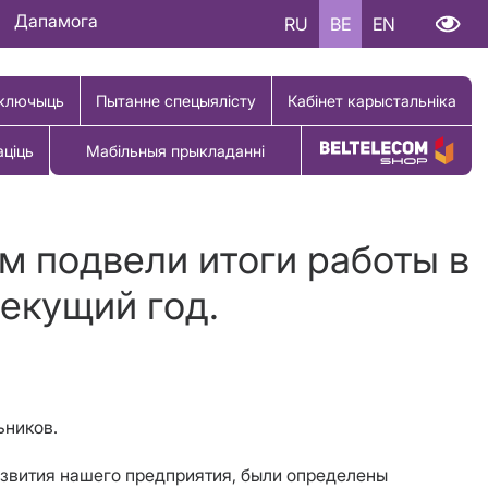
Дапамога
RU
BE
EN
ключыць
Пытанне спецыялісту
Кабінет карыстальніка
аціць
Мабільныя прыкладанні
Купіць тавар
м подвели итоги работы в
текущий год.
ьников.
азвития нашего предприятия, были определены