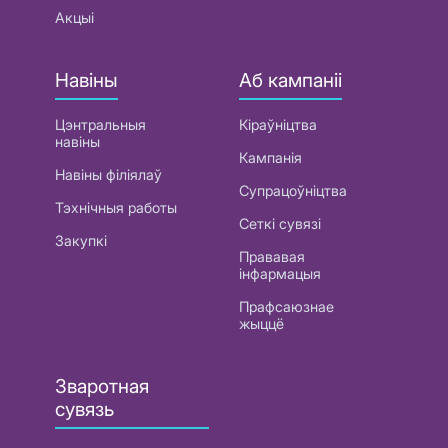
Акцыі
Навіны
Аб кампаніі
Цэнтральныя
Кіраўніцтва
навіны
Кампанія
Навіны філіялаў
Супрацоўніцтва
Тэхнічныя работы
Сеткі сувязі
Закупкі
Прававая
інфармацыя
Прафсаюзнае
жыццё
Зваротная
сувязь