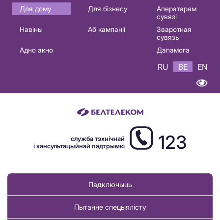
Основная
Для дому
Для бізнесу
Аператарам
сувязі
навигация
Навіны
Аб кампаніі
Зваротная
BE
сувязь
Адно акно
Дапамога
RU
BE
EN
123
служба тэхнічнай
і кансультацыйнай падтрымкі
Падключыць
Пытанне спецыялісту