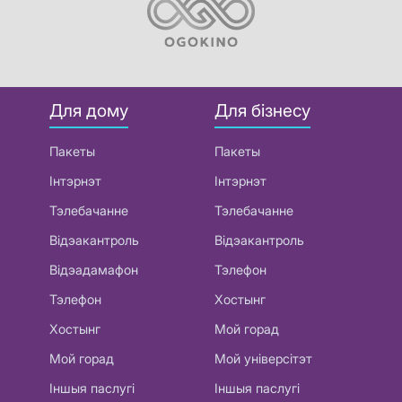
Для дому
Для бізнесу
Пакеты
Пакеты
Інтэрнэт
Інтэрнэт
Тэлебачанне
Тэлебачанне
Відэакантроль
Відэакантроль
Відэадамафон
Тэлефон
Тэлефон
Хостынг
Хостынг
Мой горад
Мой горад
Мой універсітэт
Іншыя паслугі
Іншыя паслугі